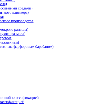
ола)
ессивными средами)
нтного клинкера)
ла)
ского производства)
мокрого размола)
ухого размола)
гревом)
хлаждением)
съемным фарфоровым барабаном)
ионной классификацией
классификацией