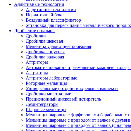
Аддитивные технологии
Аддитивные технологии
Перчаточный бокс
Воздушный классификатор
Установка для пересыпания металлического порошк
Дробление и размол
Дробилки
Дробилка щековая
Мельница ударно-центробежная
Дробилка конусная
Дробилка валковая
Аттриторы
Автоматизированный размольный комплекс гольфс
Аттриторы
Аттриторы лабораторные
Роторные мельницы
Универсальные роторно-вихревые комплексы
Дробилки молотковые
Прецизионный дисковый истиратель
Дезинтеграторы
Шаровые мельницы
Мельницы шаровые с фарфоровыми барабанами с п
Мельницы шаровые с приводом от валков с двумя 
Мельницы шаровые с приводом от валков (с нагрев
Мельницы шаровые с приводом от валков (четырех