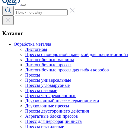
Каталог
Обработка металла
Листогибы
Прессы с поворотной траверсой для прецизионной 
Листогибочные машины
Листогибочные прессы
Листогибочные прессы для гибки коробов
Прессы
Прессы универсальные
Прессы угловырубные
Прессы пазовые
Прессы четырехколонные
Двухколонный пресс с термоплитами
Двухколонные прессы
Прессы двустороннего действия
Агрегатные блоки прессов
Пресс для перфорации листа
Прессы настольные