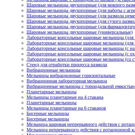
Шаровые мельницы двухопорные (для мокрого разм
Шаровые мельницы двухопорные (для работы с агр
Шаровые мельницы двухопорные (для размола цеме
Шаровые мельницы двухопорные (для сухого размо
Шаровые мельницы двухопорные (для фармацевтиче
Шаровые мельницы двухопорные (универсальные)
Лабораторные консольные шаровые мельницы (для 
Лабораторные консольные шаровые мельницы (для с
Лабораторные консольные шаровые мельницы (с на
Лабораторные консольные шаровые мельницы (с о
Лабораторные консольные шаровые мельницы (со 
Стенд для отработки процесса размола
Вибрационные мельницы
Мельницы вибрационные горизонтальные
Вибрационная лабораторная мельница
Вибрационные мельницы с тороидальной емкостью
Планетарные мельницы
Мельницы планетарные на 4 стакана
Планетарные мельницы
Мельницы планетарные на 6 стаканов
Бисерные мельницы
Бисерные мельницы
Мельница шаровая непрерывного действия с ротац
Мельница непрерывного действия с ротационной 