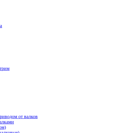
а
трим
риводом от валков
валками
ом)
валковые)