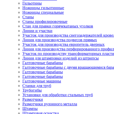
Гильотины
Ножницы гильотинные
Ножницы специальные
Станы
Станы профилировочные
Стан для правки горячекатаных уголков
Линии и участки
Участок для производства снегозадержателей кров
Линия для производства подвесов прямых
Участок для производства европетель дверных
Линия для производства перфорированного профил
Участок по производству трансформаторных пласт
Линия для штамповки изделий из штрипсы
Галтовочные барабаны
Галтовочные барабаны с двумя вращающимися бар
Галтовочные барабаны
Галтовочные барабаны
Галтовочные машины
Станки для труб
Трубогибы
Установки для обработки стальных труб
Размотчики
Размотчики рулонного металла
Штампы
Штамповая оснастка