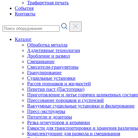
Трафаретная печать
События
Контакты
Каталог
Обработка металла
Аддитивные технологии
Дробление и размол
Смешивание
Смесители-грануляторы
Гранулирование
Сушильные установки
Рассев порошков и жидкостей
Перетир паст (Пастотерки)
Приготовление и литье горячих шликерных составо
Прессование порошков и суспензий
Вакуумные сушильные установки и фильтрование
Пресс-экструдеры
Питатели и дозаторы
Резка огнеупоров и керамики
Емкости для транспортировки и хранения различн
Комплектующие для размола и смешивания