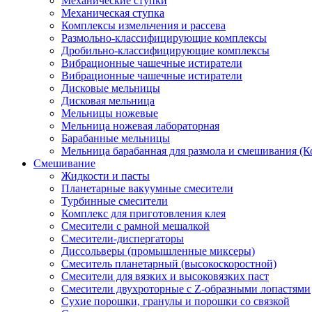
Механические ступки
Механическая ступка
Комплексы измельчения и рассева
Размольно-классифицирующие комплексы
Дробильно-классифицирующие комплексы
Вибрационные чашечные истиратели
Вибрационные чашечные истиратели
Дисковые мельницы
Дисковая мельница
Мельницы ножевые
Мельница ножевая лабораторная
Барабанные мельницы
Мельница барабанная для размола и смешивания (К
Смешивание
Жидкости и пасты
Планетарные вакуумные смесители
Турбинные смесители
Комплекс для приготовления клея
Смесители с рамной мешалкой
Смесители-диспергаторы
Диссольверы (промышленные миксеры)
Смеситель планетарный (высокоскоростной)
Смесители для вязких и высоковязких паст
Смесители двухроторные с Z-образными лопастями
Сухие порошки, гранулы и порошки со связкой