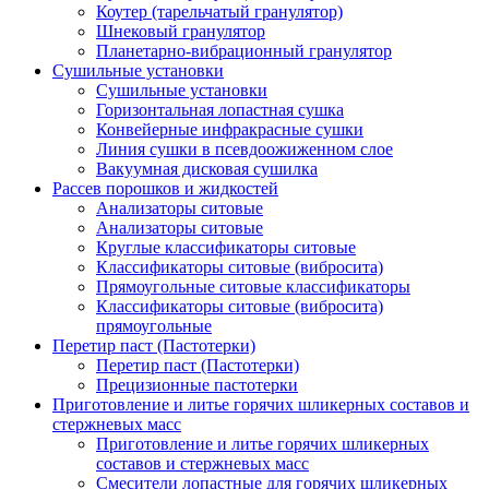
Коутер (тарельчатый гранулятор)
Шнековый гранулятор
Планетарно-вибрационный гранулятор
Сушильные установки
Сушильные установки
Горизонтальная лопастная сушка
Конвейерные инфракрасные сушки
Линия сушки в псевдоожиженном слое
Вакуумная дисковая сушилка
Рассев порошков и жидкостей
Анализаторы ситовые
Анализаторы ситовые
Круглые классификаторы ситовые
Классификаторы ситовые (вибросита)
Прямоугольные ситовые классификаторы
Классификаторы ситовые (вибросита)
прямоугольные
Перетир паст (Пастотерки)
Перетир паст (Пастотерки)
Прецизионные пастотерки
Приготовление и литье горячих шликерных составов и
стержневых масс
Приготовление и литье горячих шликерных
составов и стержневых масс
Смесители лопастные для горячих шликерных