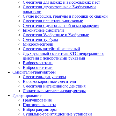
Смесители для вязких и высоковязких паст
Смесители двухроторные с Z-образными
лопастями
Сухие порошки, гранулы и порошки со связкой
Смесители планетарно-шнековые
Смесители с диагональной осью вращения
Биконусные смесители
Смесители V-образные и Y-образные
Смесители-турбулы
Микросмесители
Смеситель литейный чашечный
Двухрукавный смеситель ХТС непрерывного
действия с поворотными рукавами
Вибросмесители
Вибросмесители
Смесители-грануляторы
Смесители-грануляторы
Высокоскоростные смесители
Смесители интенсивного действия
Лопастные смесители-грануляторы
Гранулирование
Гранулирование
Протирочные сита
Виброгрануляторы
Сушильно-грануляционные установки