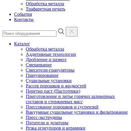
Обработка металла
Трафаретная печать
События
Контакты
Каталог
Обработка металла
Аддитивные технологии
Дробление и размол
Смешивание
Смесители-грануляторы
Гранулирование
Сушильные установки
Рассев порошков и жидкостей
Перетир паст (Пастотерки)
Приготовление и литье горячих шликерных
составов и стержневых масс
Прессование порошков и суспензий
Вакуумные сушильные установки и фильтрование
Пресс-экструдеры
Питатели и дозаторы
Резка огнеупоров и керамики