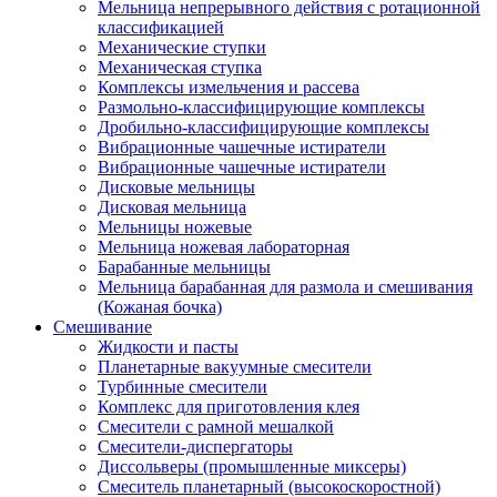
Мельница непрерывного действия с ротационной
классификацией
Механические ступки
Механическая ступка
Комплексы измельчения и рассева
Размольно-классифицирующие комплексы
Дробильно-классифицирующие комплексы
Вибрационные чашечные истиратели
Вибрационные чашечные истиратели
Дисковые мельницы
Дисковая мельница
Мельницы ножевые
Мельница ножевая лабораторная
Барабанные мельницы
Мельница барабанная для размола и смешивания
(Кожаная бочка)
Смешивание
Жидкости и пасты
Планетарные вакуумные смесители
Турбинные смесители
Комплекс для приготовления клея
Смесители с рамной мешалкой
Смесители-диспергаторы
Диссольверы (промышленные миксеры)
Смеситель планетарный (высокоскоростной)