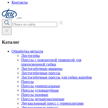
Контакты
Каталог
Обработка металла
Листогибы
Прессы с поворотной траверсой для
прецизионной гибки
Листогибочные машины
Листогибочные прессы
Листогибочные прессы для гибки коробов
Прессы
Прессы универсальные
Прессы угловырубные
Прессы пазовые
Прессы четырехколонные
Двухколонный пресс с термоплитами
Двухколонные прессы