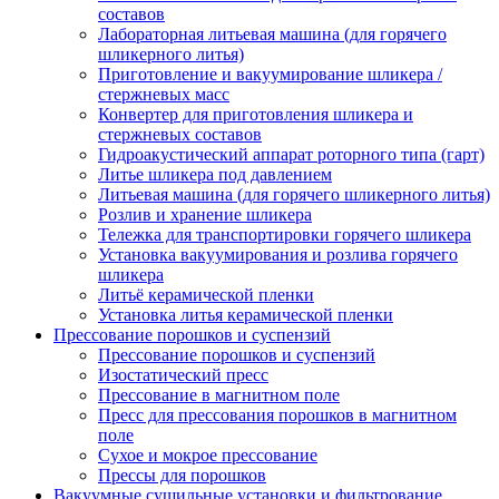
составов
Лабораторная литьевая машина (для горячего
шликерного литья)
Приготовление и вакуумирование шликера /
стержневых масс
Конвертер для приготовления шликера и
стержневых составов
Гидроакустический аппарат роторного типа (гарт)
Литье шликера под давлением
Литьевая машина (для горячего шликерного литья)
Розлив и хранение шликера
Тележка для транспортировки горячего шликера
Установка вакуумирования и розлива горячего
шликера
Литьё керамической пленки
Установка литья керамической пленки
Прессование порошков и суспензий
Прессование порошков и суспензий
Изостатический пресс
Прессование в магнитном поле
Пресс для прессования порошков в магнитном
поле
Сухое и мокрое прессование
Прессы для порошков
Вакуумные сушильные установки и фильтрование