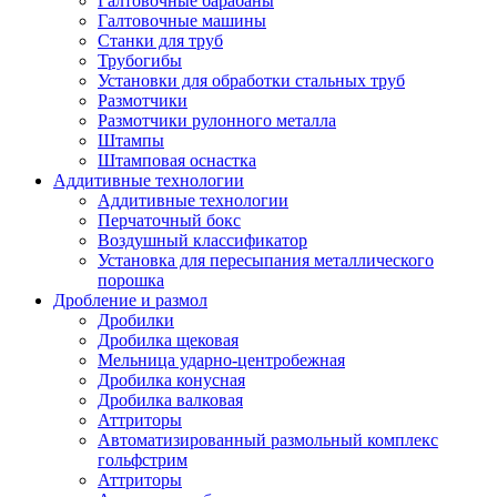
Галтовочные барабаны
Галтовочные машины
Станки для труб
Трубогибы
Установки для обработки стальных труб
Размотчики
Размотчики рулонного металла
Штампы
Штамповая оснастка
Аддитивные технологии
Аддитивные технологии
Перчаточный бокс
Воздушный классификатор
Установка для пересыпания металлического
порошка
Дробление и размол
Дробилки
Дробилка щековая
Мельница ударно-центробежная
Дробилка конусная
Дробилка валковая
Аттриторы
Автоматизированный размольный комплекс
гольфстрим
Аттриторы