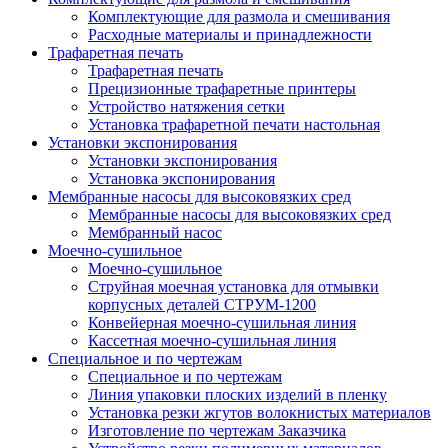
Комплектующие для размола и смешивания
Расходные материалы и принадлежности
Трафаретная печать
Трафаретная печать
Прецизионные трафаретные принтеры
Устройство натяжения сетки
Установка трафаретной печати настольная
Установки экспонирования
Установки экспонирования
Установка экспонирования
Мембранные насосы для высоковязких сред
Мембранные насосы для высоковязких сред
Мембранный насос
Моечно-сушильное
Моечно-сушильное
Струйная моечная установка для отмывки
корпусных деталей СТРУМ-1200
Конвейерная моечно-сушильная линия
Кассетная моечно-сушильная линия
Специальное и по чертежам
Специальное и по чертежам
Линия упаковки плоских изделий в пленку
Установка резки жгутов волокнистых материалов
Изготовление по чертежам Заказчика