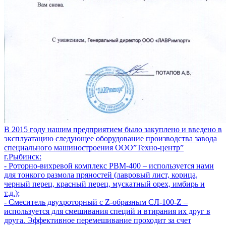
В 2015 году нашим предприятием было закуплено и введено в
эксплуатацию следующее оборудование производства завода
специального машиностроения ООО”Техно-центр”
г.Рыбинск:
- Роторно-вихревой комплекс РВМ-400 – используется нами
для тонкого размола пряностей (лавровый лист, корица,
черный перец, красный перец, мускатный орех, имбирь и
т.д.);
- Смеситель двухроторный с Z-образным СЛ-100-Z –
используется для смешивания специй и втирания их друг в
друга. Эффективное перемешивание проходит за счет