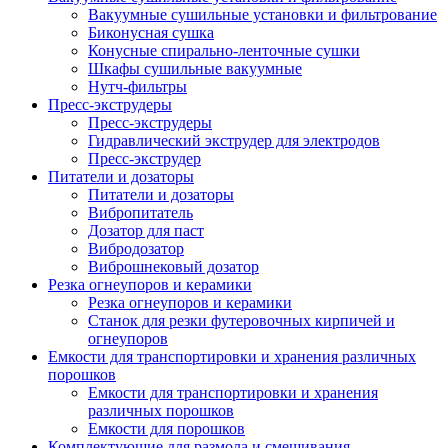
Вакуумные сушильные установки и фильтрование
Биконусная сушка
Конусные спирально-ленточные сушки
Шкафы сушильные вакуумные
Нутч-фильтры
Пресс-экструдеры
Пресс-экструдеры
Гидравлический экструдер для электродов
Пресс-экструдер
Питатели и дозаторы
Питатели и дозаторы
Вибропитатель
Дозатор для паст
Вибродозатор
Виброшнековый дозатор
Резка огнеупоров и керамики
Резка огнеупоров и керамики
Станок для резки футеровочных кирпичей и
огнеупоров
Емкости для транспортировки и хранения различных
порошков
Емкости для транспортировки и хранения
различных порошков
Емкости для порошков
Комплектующие для размола и смешивания