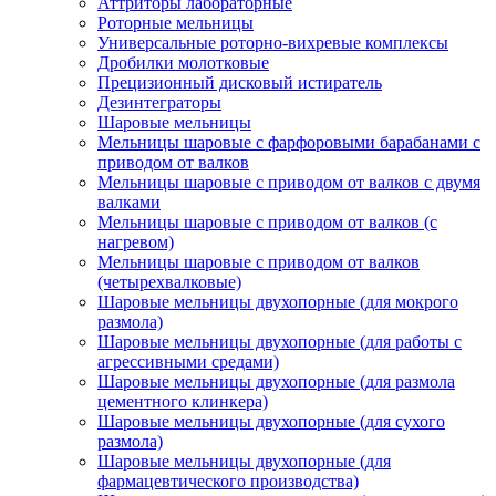
Аттриторы лабораторные
Роторные мельницы
Универсальные роторно-вихревые комплексы
Дробилки молотковые
Прецизионный дисковый истиратель
Дезинтеграторы
Шаровые мельницы
Мельницы шаровые с фарфоровыми барабанами с
приводом от валков
Мельницы шаровые с приводом от валков с двумя
валками
Мельницы шаровые с приводом от валков (с
нагревом)
Мельницы шаровые с приводом от валков
(четырехвалковые)
Шаровые мельницы двухопорные (для мокрого
размола)
Шаровые мельницы двухопорные (для работы с
агрессивными средами)
Шаровые мельницы двухопорные (для размола
цементного клинкера)
Шаровые мельницы двухопорные (для сухого
размола)
Шаровые мельницы двухопорные (для
фармацевтического производства)