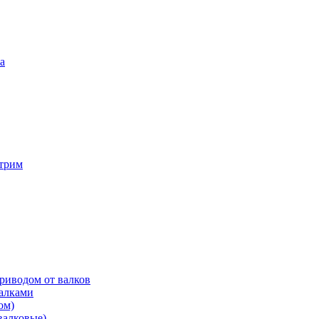
а
трим
риводом от валков
валками
ом)
валковые)