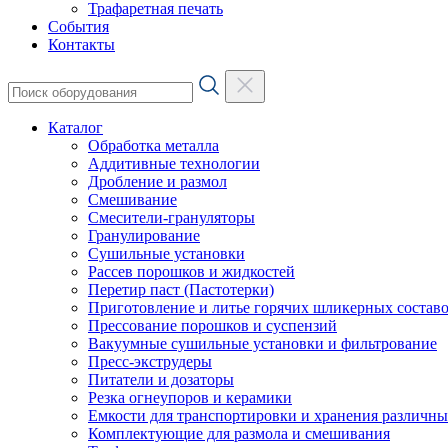
Трафаретная печать
События
Контакты
Каталог
Обработка металла
Аддитивные технологии
Дробление и размол
Смешивание
Смесители-грануляторы
Гранулирование
Сушильные установки
Рассев порошков и жидкостей
Перетир паст (Пастотерки)
Приготовление и литье горячих шликерных составо
Прессование порошков и суспензий
Вакуумные сушильные установки и фильтрование
Пресс-экструдеры
Питатели и дозаторы
Резка огнеупоров и керамики
Емкости для транспортировки и хранения различн
Комплектующие для размола и смешивания