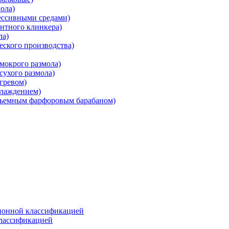
ола)
ессивными средами)
нтного клинкера)
ла)
ского производства)
мокрого размола)
ухого размола)
гревом)
хлаждением)
съемным фарфоровым барабаном)
ионной классификацией
классификацией