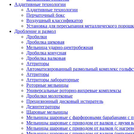
Аддитивные технологии
Аддитивные технологии
Перчаточный бокс
Воздушный классификатор
Установка для пересыпания металлического порошк
Дробление и размол
Дробилки
Дробилка щековая
Мельница ударно-центробежная
Дробилка конусная
Дробилка валковая
Аттриторы
Автоматизированный размольный комплекс гольфс
Аттриторы
Аттриторы лабораторные
Роторные мельницы
Универсальные роторно-вихревые комплексы
Дробилки молотковые
Прецизионный дисковый истиратель
Дезинтеграторы
Шаровые мельницы
Мельницы шаровые с фарфоровыми барабанами с п
Мельницы шаровые с приводом от валков с двумя 
Мельницы шаровые с приводом от валков (с нагрев
Мельницы шаровые с приводом от валков (четырех