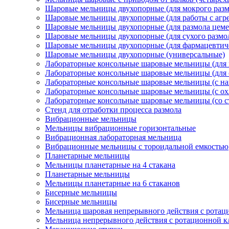
Шаровые мельницы двухопорные (для мокрого разм
Шаровые мельницы двухопорные (для работы с агр
Шаровые мельницы двухопорные (для размола цеме
Шаровые мельницы двухопорные (для сухого размо
Шаровые мельницы двухопорные (для фармацевтиче
Шаровые мельницы двухопорные (универсальные)
Лабораторные консольные шаровые мельницы (для 
Лабораторные консольные шаровые мельницы (для с
Лабораторные консольные шаровые мельницы (с на
Лабораторные консольные шаровые мельницы (с о
Лабораторные консольные шаровые мельницы (со 
Стенд для отработки процесса размола
Вибрационные мельницы
Мельницы вибрационные горизонтальные
Вибрационная лабораторная мельница
Вибрационные мельницы с тороидальной емкостью
Планетарные мельницы
Мельницы планетарные на 4 стакана
Планетарные мельницы
Мельницы планетарные на 6 стаканов
Бисерные мельницы
Бисерные мельницы
Мельница шаровая непрерывного действия с ротац
Мельница непрерывного действия с ротационной 