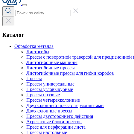
Каталог
Обработка металла
Листогибы
Прессы с поворотной траверсой для прецизионной 
Листогибочные машины
Листогибочные прессы
Листогибочные прессы для гибки коробов
Прессы
Прессы универсальные
Прессы угловырубные
Прессы пазовые
Прессы четырехколонные
Двухколонный пресс с термоплитами
Двухколонные прессы
Прессы двустороннего действия
Агрегатные блоки прессов
Пресс для перфорации листа
Прессы настольные