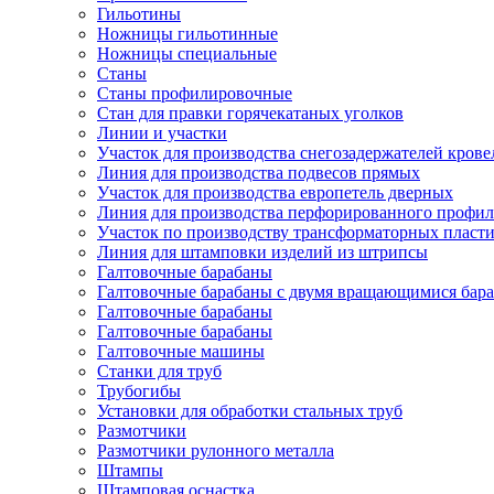
Гильотины
Ножницы гильотинные
Ножницы специальные
Станы
Станы профилировочные
Стан для правки горячекатаных уголков
Линии и участки
Участок для производства снегозадержателей кров
Линия для производства подвесов прямых
Участок для производства европетель дверных
Линия для производства перфорированного профил
Участок по производству трансформаторных пласт
Линия для штамповки изделий из штрипсы
Галтовочные барабаны
Галтовочные барабаны с двумя вращающимися бар
Галтовочные барабаны
Галтовочные барабаны
Галтовочные машины
Станки для труб
Трубогибы
Установки для обработки стальных труб
Размотчики
Размотчики рулонного металла
Штампы
Штамповая оснастка