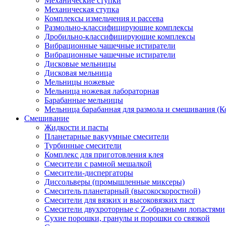
Механические ступки
Механическая ступка
Комплексы измельчения и рассева
Размольно-классифицирующие комплексы
Дробильно-классифицирующие комплексы
Вибрационные чашечные истиратели
Вибрационные чашечные истиратели
Дисковые мельницы
Дисковая мельница
Мельницы ножевые
Мельница ножевая лабораторная
Барабанные мельницы
Мельница барабанная для размола и смешивания (К
Смешивание
Жидкости и пасты
Планетарные вакуумные смесители
Турбинные смесители
Комплекс для приготовления клея
Смесители с рамной мешалкой
Смесители-диспергаторы
Диссольверы (промышленные миксеры)
Смеситель планетарный (высокоскоростной)
Смесители для вязких и высоковязких паст
Смесители двухроторные с Z-образными лопастями
Сухие порошки, гранулы и порошки со связкой