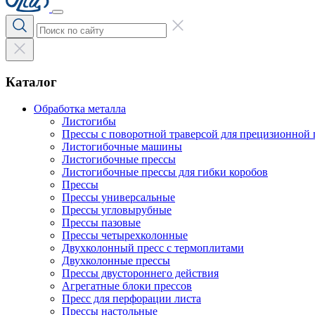
Каталог
Обработка металла
Листогибы
Прессы с поворотной траверсой для прецизионной 
Листогибочные машины
Листогибочные прессы
Листогибочные прессы для гибки коробов
Прессы
Прессы универсальные
Прессы угловырубные
Прессы пазовые
Прессы четырехколонные
Двухколонный пресс с термоплитами
Двухколонные прессы
Прессы двустороннего действия
Агрегатные блоки прессов
Пресс для перфорации листа
Прессы настольные