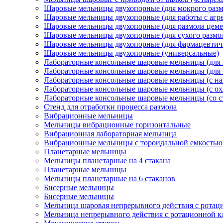
Шаровые мельницы двухопорные (для мокрого разм
Шаровые мельницы двухопорные (для работы с агр
Шаровые мельницы двухопорные (для размола цеме
Шаровые мельницы двухопорные (для сухого размо
Шаровые мельницы двухопорные (для фармацевтиче
Шаровые мельницы двухопорные (универсальные)
Лабораторные консольные шаровые мельницы (для 
Лабораторные консольные шаровые мельницы (для с
Лабораторные консольные шаровые мельницы (с на
Лабораторные консольные шаровые мельницы (с о
Лабораторные консольные шаровые мельницы (со 
Стенд для отработки процесса размола
Вибрационные мельницы
Мельницы вибрационные горизонтальные
Вибрационная лабораторная мельница
Вибрационные мельницы с тороидальной емкостью
Планетарные мельницы
Мельницы планетарные на 4 стакана
Планетарные мельницы
Мельницы планетарные на 6 стаканов
Бисерные мельницы
Бисерные мельницы
Мельница шаровая непрерывного действия с ротац
Мельница непрерывного действия с ротационной 