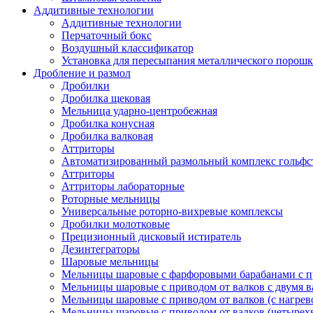
Аддитивные технологии
Аддитивные технологии
Перчаточный бокс
Воздушный классификатор
Установка для пересыпания металлического порошк
Дробление и размол
Дробилки
Дробилка щековая
Мельница ударно-центробежная
Дробилка конусная
Дробилка валковая
Аттриторы
Автоматизированный размольный комплекс гольфс
Аттриторы
Аттриторы лабораторные
Роторные мельницы
Универсальные роторно-вихревые комплексы
Дробилки молотковые
Прецизионный дисковый истиратель
Дезинтеграторы
Шаровые мельницы
Мельницы шаровые с фарфоровыми барабанами с п
Мельницы шаровые с приводом от валков с двумя 
Мельницы шаровые с приводом от валков (с нагрев
Мельницы шаровые с приводом от валков (четырех