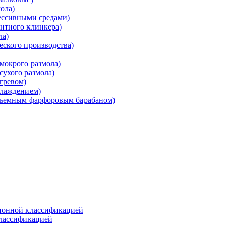
ола)
ессивными средами)
нтного клинкера)
ла)
ского производства)
мокрого размола)
ухого размола)
гревом)
хлаждением)
съемным фарфоровым барабаном)
ионной классификацией
классификацией