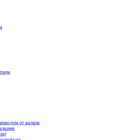
а
трим
риводом от валков
валками
ом)
валковые)