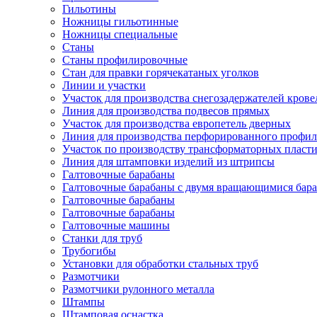
Гильотины
Ножницы гильотинные
Ножницы специальные
Станы
Станы профилировочные
Стан для правки горячекатаных уголков
Линии и участки
Участок для производства снегозадержателей кров
Линия для производства подвесов прямых
Участок для производства европетель дверных
Линия для производства перфорированного профил
Участок по производству трансформаторных пласт
Линия для штамповки изделий из штрипсы
Галтовочные барабаны
Галтовочные барабаны с двумя вращающимися бар
Галтовочные барабаны
Галтовочные барабаны
Галтовочные машины
Станки для труб
Трубогибы
Установки для обработки стальных труб
Размотчики
Размотчики рулонного металла
Штампы
Штамповая оснастка