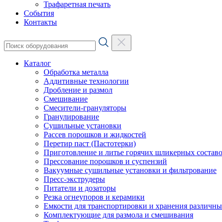
Трафаретная печать
События
Контакты
Каталог
Обработка металла
Аддитивные технологии
Дробление и размол
Смешивание
Смесители-грануляторы
Гранулирование
Сушильные установки
Рассев порошков и жидкостей
Перетир паст (Пастотерки)
Приготовление и литье горячих шликерных составо
Прессование порошков и суспензий
Вакуумные сушильные установки и фильтрование
Пресс-экструдеры
Питатели и дозаторы
Резка огнеупоров и керамики
Емкости для транспортировки и хранения различн
Комплектующие для размола и смешивания