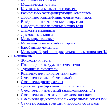
Механические ступки
Механическая ступка
Комплексы измельчения и рассева
Размольно-классифицирующие комплексы
Дробильно-классифицирующие комплексы
Вибрационные чашечные истиратели
Вибрационные чашечные истиратели
Дисковые мельницы
Дисковая мельница
Мельницы ножевые
Мельница ножевая лабораторная
Барабанные мельницы
Мельница барабанная для размола и смешивания (К
Смешивание
Жидкости и пасты
Планетарные вакуумные смесители
Турбинные смесители
Комплекс для приготовления клея
Смесители с рамной мешалкой
Смесители-диспергаторы
Диссольверы (промышленные миксеры)
Смеситель планетарный (высокоскоростной)
Смесители для вязких и высоковязких паст
Смесители двухроторные с Z-образными лопастями
Сухие порошки, гранулы и порошки со связкой