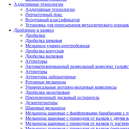
Аддитивные технологии
Аддитивные технологии
Перчаточный бокс
Воздушный классификатор
Установка для пересыпания металлического порошк
Дробление и размол
Дробилки
Дробилка щековая
Мельница ударно-центробежная
Дробилка конусная
Дробилка валковая
Аттриторы
Автоматизированный размольный комплекс гольфс
Аттриторы
Аттриторы лабораторные
Роторные мельницы
Универсальные роторно-вихревые комплексы
Дробилки молотковые
Прецизионный дисковый истиратель
Дезинтеграторы
Шаровые мельницы
Мельницы шаровые с фарфоровыми барабанами с п
Мельницы шаровые с приводом от валков с двумя 
Мельницы шаровые с приводом от валков (с нагрев
Мельницы шаровые с приводом от валков (четырех