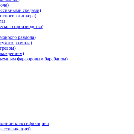
ола)
ессивными средами)
нтного клинкера)
ла)
ского производства)
мокрого размола)
ухого размола)
гревом)
хлаждением)
съемным фарфоровым барабаном)
ионной классификацией
классификацией