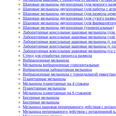
Шаровые мельницы двухопорные (для мокрого разм
Шаровые мельницы двухопорные (для работы с агр
Шаровые мельницы двухопорные (для размола цеме
Шаровые мельницы двухопорные (для сухого размо
Шаровые мельницы двухопорные (для фармацевтиче
Шаровые мельницы двухопорные (универсальные)
Лабораторные консольные шаровые мельницы (для 
Лабораторные консольные шаровые мельницы (для с
Лабораторные консольные шаровые мельницы (с на
Лабораторные консольные шаровые мельницы (с о
Лабораторные консольные шаровые мельницы (со 
Стенд для отработки процесса размола
Вибрационные мельницы
Мельницы вибрационные горизонтальные
Вибрационная лабораторная мельница
Вибрационные мельницы с тороидальной емкостью
Планетарные мельницы
Мельницы планетарные на 4 стакана
Планетарные мельницы
Мельницы планетарные на 6 стаканов
Бисерные мельницы
Бисерные мельницы
Мельница шаровая непрерывного действия с ротац
Мельница непрерывного действия с ротационной 