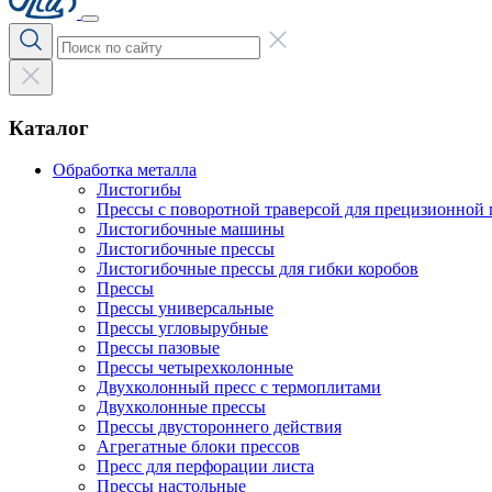
Каталог
Обработка металла
Листогибы
Прессы с поворотной траверсой для прецизионной 
Листогибочные машины
Листогибочные прессы
Листогибочные прессы для гибки коробов
Прессы
Прессы универсальные
Прессы угловырубные
Прессы пазовые
Прессы четырехколонные
Двухколонный пресс с термоплитами
Двухколонные прессы
Прессы двустороннего действия
Агрегатные блоки прессов
Пресс для перфорации листа
Прессы настольные