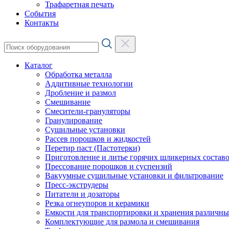
Трафаретная печать
События
Контакты
Каталог
Обработка металла
Аддитивные технологии
Дробление и размол
Смешивание
Смесители-грануляторы
Гранулирование
Сушильные установки
Рассев порошков и жидкостей
Перетир паст (Пастотерки)
Приготовление и литье горячих шликерных составо
Прессование порошков и суспензий
Вакуумные сушильные установки и фильтрование
Пресс-экструдеры
Питатели и дозаторы
Резка огнеупоров и керамики
Емкости для транспортировки и хранения различн
Комплектующие для размола и смешивания