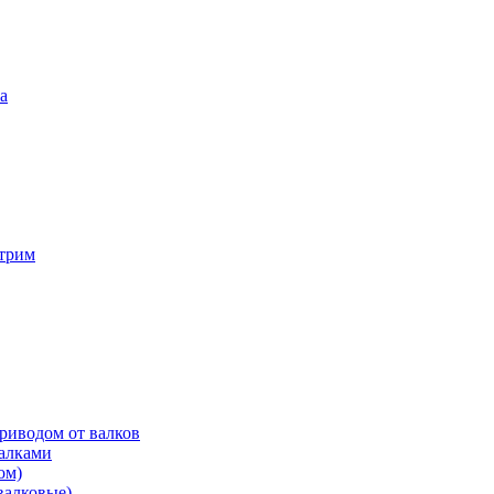
а
трим
риводом от валков
валками
ом)
валковые)