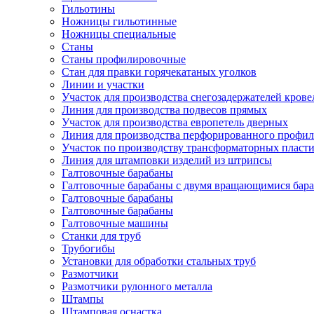
Гильотины
Ножницы гильотинные
Ножницы специальные
Станы
Станы профилировочные
Стан для правки горячекатаных уголков
Линии и участки
Участок для производства снегозадержателей кров
Линия для производства подвесов прямых
Участок для производства европетель дверных
Линия для производства перфорированного профил
Участок по производству трансформаторных пласт
Линия для штамповки изделий из штрипсы
Галтовочные барабаны
Галтовочные барабаны с двумя вращающимися бар
Галтовочные барабаны
Галтовочные барабаны
Галтовочные машины
Станки для труб
Трубогибы
Установки для обработки стальных труб
Размотчики
Размотчики рулонного металла
Штампы
Штамповая оснастка