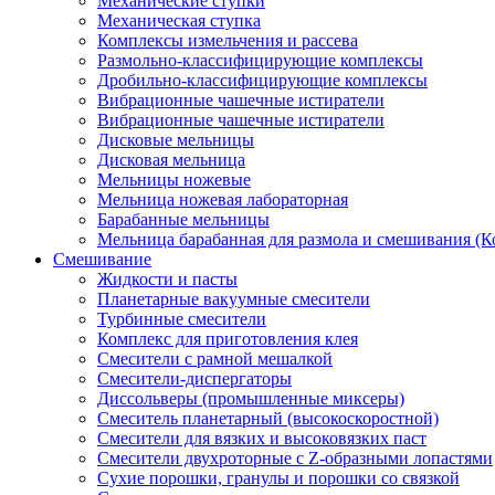
Механические ступки
Механическая ступка
Комплексы измельчения и рассева
Размольно-классифицирующие комплексы
Дробильно-классифицирующие комплексы
Вибрационные чашечные истиратели
Вибрационные чашечные истиратели
Дисковые мельницы
Дисковая мельница
Мельницы ножевые
Мельница ножевая лабораторная
Барабанные мельницы
Мельница барабанная для размола и смешивания (К
Смешивание
Жидкости и пасты
Планетарные вакуумные смесители
Турбинные смесители
Комплекс для приготовления клея
Смесители с рамной мешалкой
Смесители-диспергаторы
Диссольверы (промышленные миксеры)
Смеситель планетарный (высокоскоростной)
Смесители для вязких и высоковязких паст
Смесители двухроторные с Z-образными лопастями
Сухие порошки, гранулы и порошки со связкой